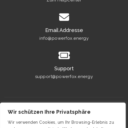
Zum Helpcenter
Email Addresse
info@powerfox.energy
Support
support@powerfox.energy
Wir schützen Ihre Privatsphäre
Wir verwenden Cookies, um Ihr Browsing-Erlebnis zu
© 2026.
powerfox Energy GmbH
. Alle Rechte