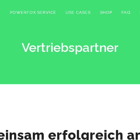
POWERFOX SERVICE
USE CASES
SHOP
FAQ
Vertriebspartner
insam erfolgreich a