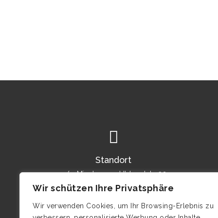
Standort
c/o Mindspace Uhlandstr. 32
10719 Berlin
Wir schützen Ihre Privatsphäre
Wir verwenden Cookies, um Ihr Browsing-Erlebnis zu
verbessern, personalisierte Werbung oder Inhalte