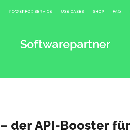
POWERFOX SERVICE
USE CASES
SHOP
FAQ
Softwarepartner
– der API-Booster für