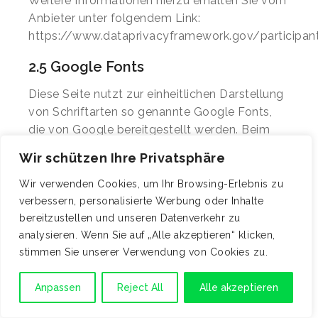
Weitere Informationen hierzu erhalten Sie vom
Anbieter unter folgendem Link:
https://www.dataprivacyframework.gov/participan
2.5 Google Fonts
Diese Seite nutzt zur einheitlichen Darstellung
von Schriftarten so genannte Google Fonts,
die von Google bereitgestellt werden. Beim
Aufruf einer Seite lädt Ihr Browser die
Wir schützen Ihre Privatsphäre
benötigten Fonts in ihren Browsercache, um
Texte und Schriftarten korrekt anzuzeigen.
Wir verwenden Cookies, um Ihr Browsing-Erlebnis zu
verbessern, personalisierte Werbung oder Inhalte
Zu diesem Zweck muss der von Ihnen
bereitzustellen und unseren Datenverkehr zu
verwendete Browser Verbindung zu den
analysieren. Wenn Sie auf „Alle akzeptieren“ klicken,
Servern von Google aufnehmen. Hierdurch
stimmen Sie unserer Verwendung von Cookies zu.
erlangt Google Kenntnis darüber, dass über
Ihre IP-Adresse diese Website aufgerufen
Anpassen
Reject All
Alle akzeptieren
wurde. Die Nutzung von Google Fonts erfolgt
auf Grundlage von Art. 6 Abs. 1 lit. f DSGVO.