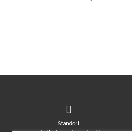
Standort
c/o Mindspace Uhlandstr. 32