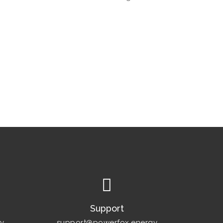
Support
y
support@powerfox.energy