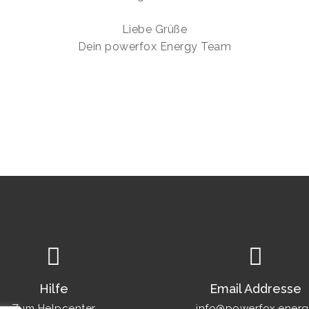
Liebe Grüße
Dein powerfox Energy Team
Hilfe
Email Addresse
Zum Helpcenter
info@powerfox.energ